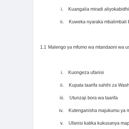
i.
Kuangalia miradi aliyokabidh
ii.
Kuweka nyaraka mbalimbali 
1.1
Malengo ya mfumo wa mtandaoni wa usa
i.
Kuongeza ufanisi
ii.
Kupata taarifa sahihi za Wash
iii.
Utunzaji bora wa taarifa
iv.
Kutenganisha majukumu ya m
v.
Ufanisi katika kukusanya ma