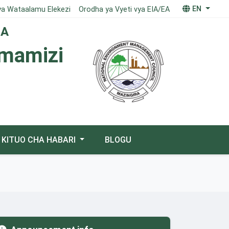
EN
ya Wataalamu Elekezi
Orodha ya Vyeti vya EIA/EA
IA
imamizi
KITUO CHA HABARI
BLOGU