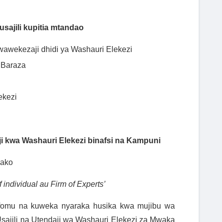
sajili kupitia mtandao
awekezaji dhidi ya Washauri Elekezi
 Baraza
ekezi
i kwa Washauri Elekezi binafsi na Kampuni
yako
f individual au Firm of Experts’
 fomu na kuweka nyaraka husika kwa mujibu wa
sajili na Utendaji wa Washauri Elekezi za Mwaka