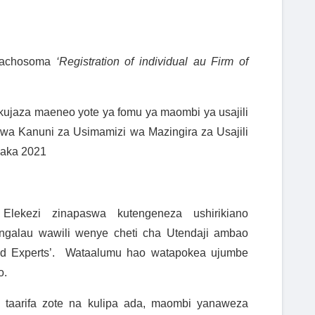
nachosoma
‘Registration of individual au Firm of
kujaza maeneo yote ya fomu ya maombi ya usajili
u wa
Kanuni za Usimamizi wa Mazingira za Usajili
waka 2021
ekezi zinapaswa kutengeneza ushirikiano
ngalau wawili wenye cheti cha Utendaji ambao
 Experts’.
Wataalumu hao watapokea ujumbe
o.
taarifa zote na kulipa ada, maombi yanaweza