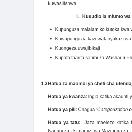
kuwasilishwa
i.
Kusudio la mfumo wa u
Kupunguza malalamiko kutoka kwa w
Kuwapunguzia kazi wafanyakazi wa
Kuongeza uwajibikaji
Kupata taarifa sahihi za Washauri El
1.3
Hatua za maombi ya cheti cha utendaj
Hatua ya kwanza
: Ingia katika akaunti 
Hatua ya pili:
Chagua
‘Categorization o
Hatua ya tatu:
Jaza maelezo katika
Kanuni za Usimamizi wa Mazingira za U