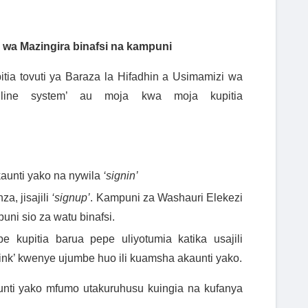
i wa Mazingira binafsi na kampuni
itia tovuti ya Baraza la Hifadhin a Usimamizi wa
nline system’ au moja kwa moja kupitia
kaunti yako na nywila
‘signin’
a, jisajili
‘signup’
. Kampuni za Washauri Elekezi
ni sio za watu binafsi.
e kupitia barua pepe uliyotumia katika usajili
ink’ kwenye ujumbe huo ili kuamsha akaunti yako.
ti yako mfumo utakuruhusu kuingia na kufanya