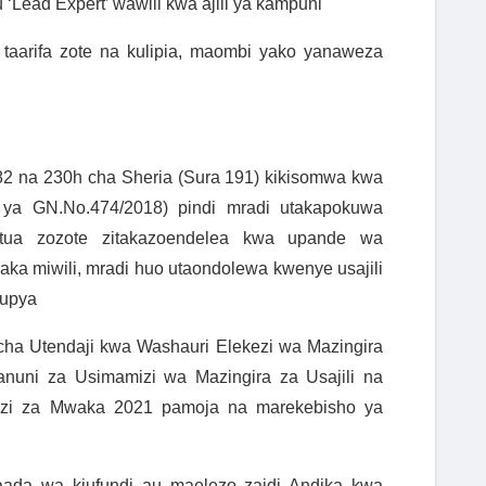
‘Lead Expert’ wawili kwa ajili ya kampuni
taarifa zote na kulipia, maombi yako yanaweza
82 na 230h cha Sheria (Sura 191) kikisomwa kwa
ya GN.No.474/2018) pindi mradi utakapokuwa
tua zozote zitakazoendelea kwa upande wa
aka miwili, mradi huo utaondolewa kwenye usajili
 upya
 cha Utendaji kwa Washauri Elekezi wa Mazingira
anuni za Usimamizi wa Mazingira za Usajili na
ezi za Mwaka 2021 pamoja na marekebisho ya
saada wa kiufundi au maelezo zaidi Andika kwa