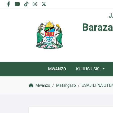
J
Baraza
MWANZO
KUHUSU SISI
Mwanzo
Matangazo
USAJILI NA UTE