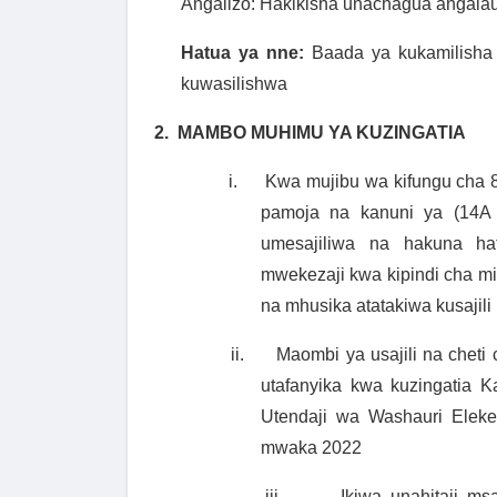
Angalizo: Hakikisha unachagua angalau 
Hatua ya nne:
Baada ya kukamilisha 
kuwasilishwa
2.
MAMBO MUHIMU YA KUZINGATIA
i.
Kwa mujibu wa kifungu cha 
pamoja na kanuni ya (14A 
umesajiliwa na hakuna ha
mwekezaji kwa kipindi cha mi
na mhusika atatakiwa kusajili
ii.
Maombi ya usajili na cheti
utafanyika kwa kuzingatia K
Utendaji wa Washauri Elek
mwaka 2022
iii.
Ikiwa unahitaji m