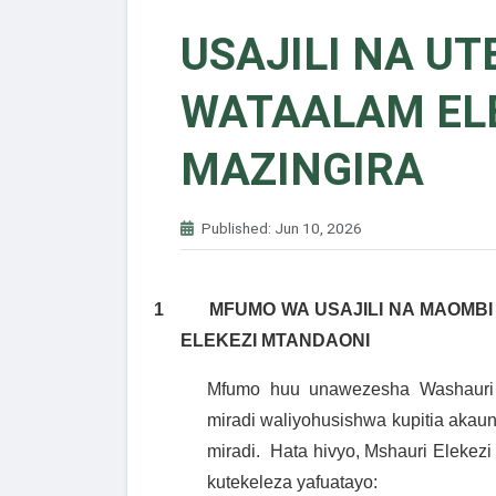
USAJILI NA UT
WATAALAM EL
MAZINGIRA
Published: Jun 10, 2026
1
MFUMO WA
USAJILI NA MAOMB
ELEKEZI MTANDAONI
Mfumo huu unawezesha Washauri E
miradi waliyohusishwa kupitia akau
miradi.
Hata hivyo, Mshauri Elekezi
kutekeleza yafuatayo: