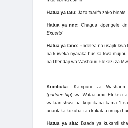
Hatua ya tatu:
Jaza taarifa zako binafsi
Hatua ya nne:
Chagua kipengele ki
Experts’
Hatua ya tano:
Endelea na usajili kwa 
na kuweka nyaraka husika kwa mujib
na Utendaji wa Washauri Elekezi za M
Kumbuka:
Kampuni za Washauri El
(partnership
) wa Wataalamu Elekezi a
wataanishwa na kujulikana kama ‘Lead
unaotaka kukubali au kukataa umoja hu
Hatua ya sita:
Baada ya kukamilisha 