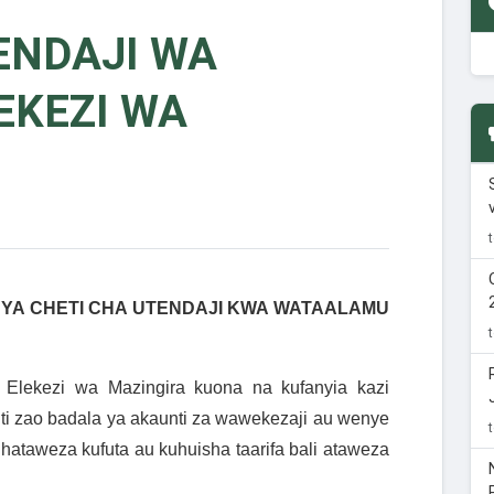
ENDAJI WA
EKEZI WA
I YA CHETI CHA UTENDAJI KWA WATAALAMU
lekezi wa Mazingira kuona na kufanyia kazi
nti zao badala ya akaunti za wawekezaji au wenye
 hataweza kufuta au kuhuisha taarifa bali ataweza