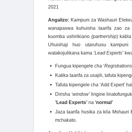
2021
Angalizo:
Kampuni za Washauri Elekezi
wanapaswa kuhuisha taarifa zao z
kuomba ushirikiano
(partnership
) kabla
Uhuishaji huo utaruhusu kampuni 
watakojulikana kama
‘Lead Experts’
kwa
Fungua kipengele cha ‘
Registrations
Katika taarifa za usajili, tafuta kipe
Tafuta kipengele cha ‘
Add Expert
’
ha
Dirisha
‘
window
’
lingine linatofunguk
‘Lead Experts’
na
‘normal’
Jaza taarifa husika za kila Mshauri E
mchakato
.