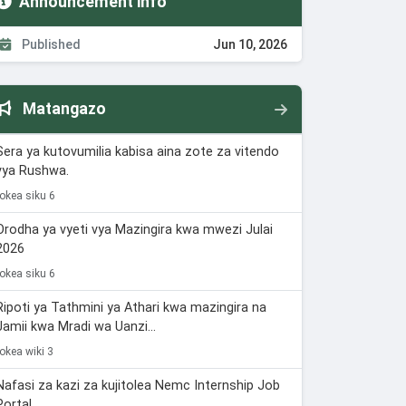
Announcement info
Published
Jun 10, 2026
Matangazo
Sera ya kutovumilia kabisa aina zote za vitendo
vya Rushwa.
tokea siku 6
Orodha ya vyeti vya Mazingira kwa mwezi Julai
2026
tokea siku 6
Ripoti ya Tathmini ya Athari kwa mazingira na
Jamii kwa Mradi wa Uanzi...
tokea wiki 3
Nafasi za kazi za kujitolea Nemc Internship Job
Portal