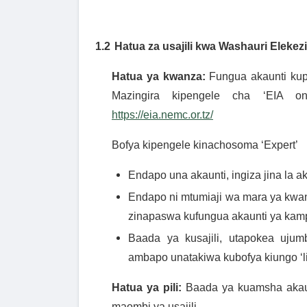
1.2
Hatua za usajili kwa Washauri Elekez
Hatua ya kwanza:
Fungua akaunti kup
Mazingira kipengele cha ‘EIA o
https://eia.nemc.or.tz/
Bofya kipengele kinachosoma ‘Expert’
Endapo una akaunti, ingiza jina la a
Endapo ni mtumiaji wa mara ya kwanz
zinapaswa kufungua akaunti ya kampu
Baada ya kusajili, utapokea ujumb
ambapo unatakiwa kubofya kiungo ‘l
Hatua ya pili:
Baada ya kuamsha akaun
maombi ya usajili