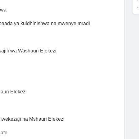
iwa
baada ya kuidhinishwa na mwenye mradi
jili wa Washauri Elekezi
auri Elekezi
wekezaji na Mshauri Elekezi
pato