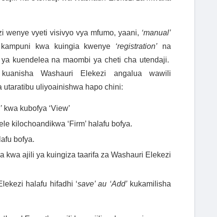
 wenye vyeti visivyo vya mfumo, yaani,
‘manual’
a kampuni kwa kuingia kwenye
‘registration’
na
 ya kuendelea na maombi ya cheti cha utendaji.
kuanisha Washauri Elekezi angalua wawili
 utaratibu uliyoainishwa hapo chini:
’
kwa kubofya ‘View’
ngele kilochoandikwa
‘
Firm
’ halafu bofya
.
lafu bofya
.
a kwa ajili ya kuingiza taarifa za Washauri Elekezi
lekezi halafu hifadhi ‘
save’ au ‘
Add
’
kukamilisha