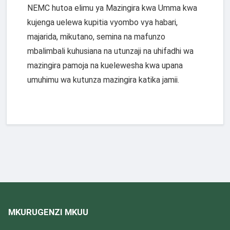
NEMC hutoa elimu ya Mazingira kwa Umma kwa
kujenga uelewa kupitia vyombo vya habari,
majarida, mikutano, semina na mafunzo
mbalimbali kuhusiana na utunzaji na uhifadhi wa
mazingira pamoja na kuelewesha kwa upana
umuhimu wa kutunza mazingira katika jamii.
MKURUGENZI MKUU