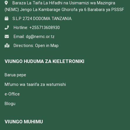
Baraza La Taifa La Hifadhi na Usimamizi wa Mazingira
(NEMC) Jengo La Kambarage Ghorofa ya 6 Barabara ya PSSSF
S.L.P 2724 DODOMA TANZANIA.
Hotline:
+255713608930
Email:
dg@nemc.or.tz
Directions:
Open in Map
VIUNGO HUDUMA ZA KIELETRONIKI
Barua pepe
Mfumo wa taarifa za watumishi
e-Office
Blogu
VIUNGO MUHIMU