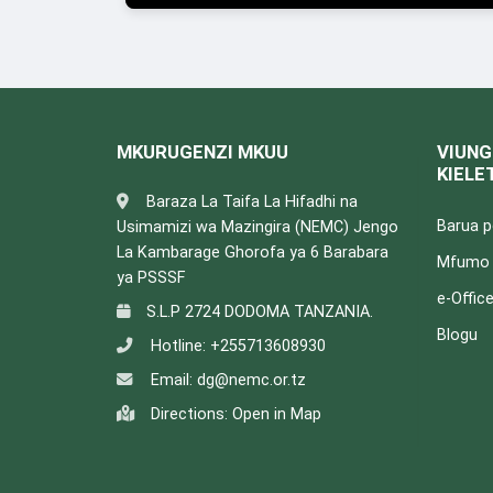
MKURUGENZI MKUU
VIUNG
KIELE
Baraza La Taifa La Hifadhi na
Barua 
Usimamizi wa Mazingira (NEMC) Jengo
La Kambarage Ghorofa ya 6 Barabara
Mfumo w
ya PSSSF
e-Offic
S.L.P 2724 DODOMA TANZANIA.
Blogu
Hotline:
+255713608930
Email:
dg@nemc.or.tz
Directions:
Open in Map