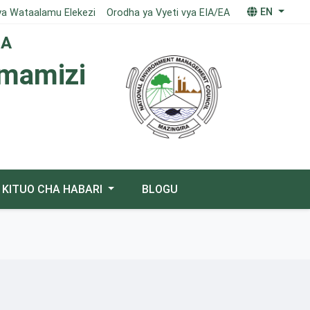
EN
ya Wataalamu Elekezi
Orodha ya Vyeti vya EIA/EA
IA
imamizi
KITUO CHA HABARI
BLOGU