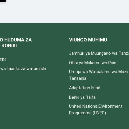
O HUDUMA ZA
VIUNGO MUHIMU
TRONIKI
Jamhuri ya Muungano wa Tanz
pepe
Ofisi ya Makamu wa Rais
a taarifa za watumishi
Umoja wa Wataalamu wa Mazin
e
Tanzania
Adaptation Fund
Benki ya Taifa
United Nations Environment
Programme (UNEP)