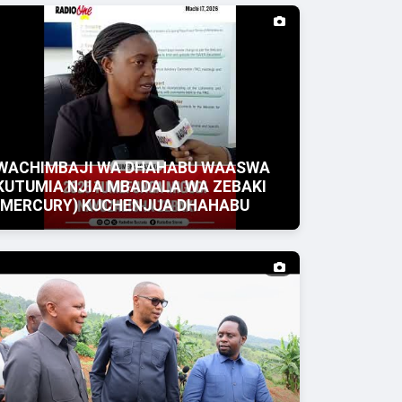
WACHIMBAJI WA DHAHABU WAASWA
KUTUMIA NJIA MBADALA WA ZEBAKI
(MERCURY) KUCHENJUA DHAHABU