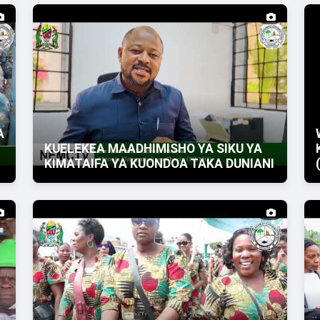
A
KUELEKEA MAADHIMISHO YA SIKU YA
KIMATAIFA YA KUONDOA TAKA DUNIANI