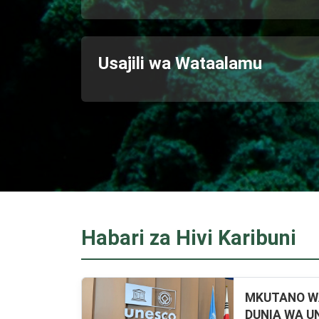
Usajili wa Wataalamu
Habari za Hivi Karibuni
MKUTANO WA
DUNIA WA U