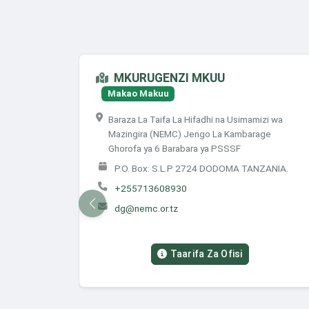
MKURUGENZI MKUU
Makao Makuu
Baraza La Taifa La Hifadhi na Usimamizi wa
Mazingira (NEMC) Jengo La Kambarage
Ghorofa ya 6 Barabara ya PSSSF
P.O. Box: S.L.P 2724 DODOMA TANZANIA.
+255713608930
dg@nemc.or.tz
Taarifa Za Ofisi