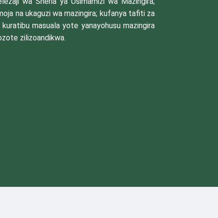
elezaji wa Sheria ya Usimamizi wa Mazingira;
a na ukaguzi wa mazingira; kufanya tafiti za
 kuratibu masuala yote yanayohusu mazingira
ozote zilizoandikwa.