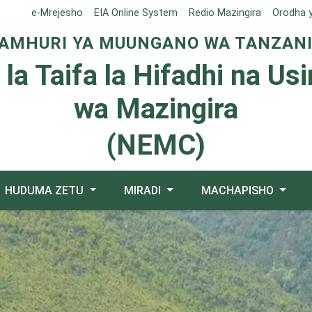
e-Mrejesho
EIA Online System
Redio Mazingira
Orodha 
AMHURI YA MUUNGANO WA TANZAN
 la Taifa la Hifadhi na Us
wa Mazingira
(NEMC)
HUDUMA ZETU
MIRADI
MACHAPISHO