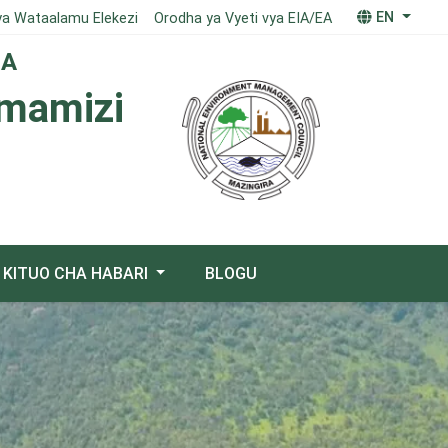
EN
ya Wataalamu Elekezi
Orodha ya Vyeti vya EIA/EA
IA
imamizi
KITUO CHA HABARI
BLOGU