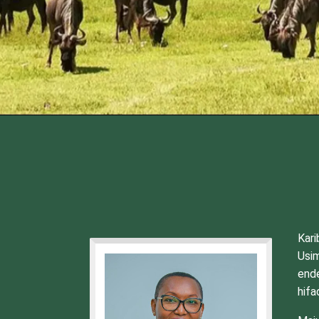
Kari
Usi
ende
hifa