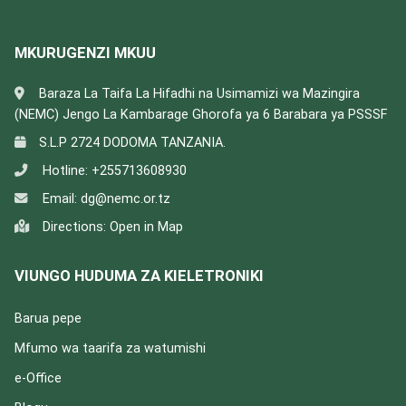
MKURUGENZI MKUU
Baraza La Taifa La Hifadhi na Usimamizi wa Mazingira
(NEMC) Jengo La Kambarage Ghorofa ya 6 Barabara ya PSSSF
S.L.P 2724 DODOMA TANZANIA.
Hotline:
+255713608930
Email:
dg@nemc.or.tz
Directions:
Open in Map
VIUNGO HUDUMA ZA KIELETRONIKI
Barua pepe
Mfumo wa taarifa za watumishi
e-Office