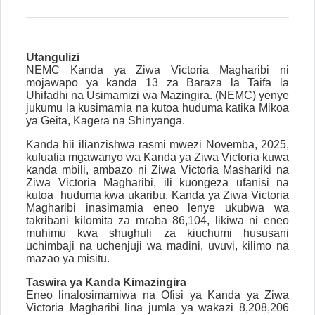
Utangulizi
NEMC Kanda ya Ziwa Victoria Magharibi ni
mojawapo ya kanda 13 za Baraza la Taifa la
Uhifadhi na Usimamizi wa Mazingira. (NEMC) yenye
jukumu la kusimamia na kutoa huduma katika Mikoa
ya Geita, Kagera na Shinyanga.
Kanda hii ilianzishwa rasmi mwezi Novemba, 2025,
kufuatia mgawanyo wa Kanda ya Ziwa Victoria kuwa
kanda mbili, ambazo ni Ziwa Victoria Mashariki na
Ziwa Victoria Magharibi, ili kuongeza ufanisi na
kutoa huduma kwa ukaribu. Kanda ya Ziwa Victoria
Magharibi inasimamia eneo lenye ukubwa wa
takribani kilomita za mraba 86,104, likiwa ni eneo
muhimu kwa shughuli za kiuchumi hususani
uchimbaji na uchenjuji wa madini, uvuvi, kilimo na
mazao ya misitu.
Taswira ya Kanda Kimazingira
Eneo linalosimamiwa na Ofisi ya
Kanda ya Ziwa
Victoria Magharibi
lina jumla ya wakazi 8,208,206