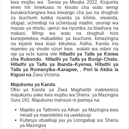
kwa mujibu wa Sensa ya Mwaka 2022. Kiujumla
eneo hili limekuwa ni kivutio cha watu wengi
kunakochangiwa kwa kiwango cha juu na shughuli
za kiuchumi katika nyanda za kilimo, viwanda,
ufugaji, uchimbaji na uchenjuaji madini, uvunaji wa
mazao ya misitu, ujenzi wa nyumba za biashara na
makazi. Wingi wa watu na shughuli hizo
kumepelekea mabadiliko ya kiuchumi, kimazingira
na kijamii kwa kiasi kikubwa. Aidha, Kanda ina
maeneo ya vivutio vizuri kwa watalii wa ndani na
nje ya nchi kama vile
Hifadhi ya Taifa ya Kisiwa
cha Rubondo
,
Hifadhi ya Taifa ya Burigi–Chato
,
Hifadhi ya Taifa ya Ibanda–Kyerwa
,
Hifadhi ya
Taifa ya Rumanyika–Karagwe
,
,
Pori la Akiba la
Kigosi
na
Ziwa Victoria
.
Majukumu ya Kanda
Ofisi ya Kanda ya Ziwa Magharibi inatekeleza
majukumu yake kwa mujibu wa Sheria ya Mazingira
Sura 191. Majukumu mahsusi ni pamoja na:
Mapitio ya Tathmini ya Athari ya Mazingira kwa
miradi ya maendeleo na uwekezaji
Kufanya ufuatiliaji juu ya Uzingatiaji wa Sheria
ya Mazingira