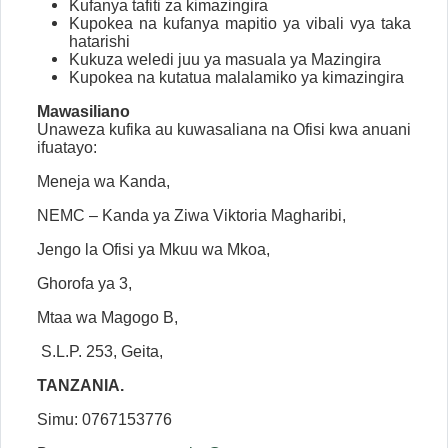
Kufanya tafiti za kimazingira
Kupokea na kufanya mapitio ya vibali vya taka
hatarishi
Kukuza weledi juu ya masuala ya Mazingira
Kupokea na kutatua malalamiko ya kimazingira
Mawasiliano
Unaweza kufika au kuwasaliana na Ofisi kwa anuani
ifuatayo:
Meneja wa Kanda,
NEMC – Kanda ya Ziwa Viktoria Magharibi,
Jengo la Ofisi ya Mkuu wa Mkoa,
Ghorofa ya 3,
Mtaa wa Magogo B,
S.L.P. 253, Geita,
TANZANIA.
Simu: 0767153776