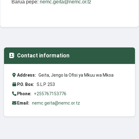
Barua pepe:
nemc.geita@nemc.or.tz
Contact information
Address:
Geita, Jengo la Ofisi ya Mkuu wa Mkoa
P.O. Box:
S.L.P. 253
Phone:
+255767153776
Email:
nemc.geita@nemc.or.tz