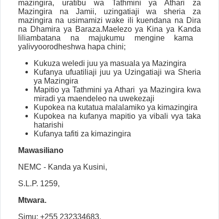
mazingira, uratibu wa Tathmini ya Athari za
Mazingira na Jamii, uzingatiaji wa sheria za
mazingira na usimamizi wake ili kuendana na Dira
na Dhamira ya Baraza.Maelezo ya Kina ya Kanda
liliambatana na majukumu mengine kama
yalivyoorodheshwa hapa chini;
Kukuza weledi juu ya masuala ya Mazingira
Kufanya ufuatiliaji juu ya Uzingatiaji wa Sheria
ya Mazingira
Mapitio ya Tathmini ya Athari
ya Mazingira kwa
miradi ya maendeleo na uwekezaji
Kupokea na kutatua malalamiko ya kimazingira
K
upokea na kufanya mapitio ya vibali vya taka
hatarishi
Kufanya tafiti za kimazingira
Mawasiliano
NEMC - Kanda ya Kusini,
S.L.P. 1259,
Mtwara.
Simu: +255 232334683,