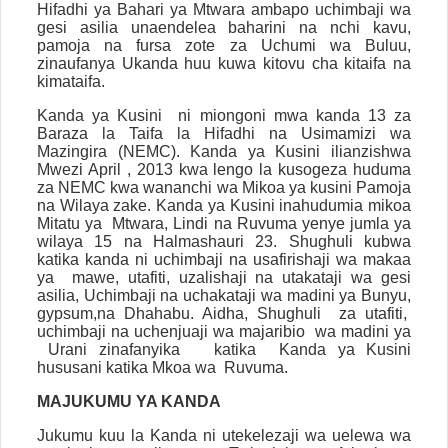
Hifadhi ya Bahari ya Mtwara ambapo uchimbaji wa
gesi asilia unaendelea baharini na nchi kavu,
pamoja na fursa zote za Uchumi wa Buluu,
zinaufanya Ukanda huu kuwa kitovu cha kitaifa na
kimataifa.
Kanda ya Kusini
ni miongoni mwa kanda 13 za
Baraza la Taifa la Hifadhi na Usimamizi wa
Mazingira (NEMC). Kanda ya Kusini ilianzishwa
Mwezi April , 2013 kwa lengo la kusogeza huduma
za NEMC kwa wananchi wa Mikoa ya kusini Pamoja
na Wilaya zake. Kanda ya Kusini inahudumia mikoa
Mitatu ya
Mtwara, Lindi na Ruvuma yenye jumla ya
wilaya 15 na Halmashauri 23. Shughuli kubwa
katika kanda ni uchimbaji na usafirishaji wa makaa
ya
mawe, utafiti, uzalishaji na utakataji wa gesi
asilia, Uchimbaji na uchakataji wa madini ya Bunyu,
gypsum,na Dhahabu. Aidha, Shughuli
za utafiti,
uchimbaji na uchenjuaji wa majaribio
wa madini ya
Urani zinafanyika
katika
Kanda ya Kusini
hususani katika Mkoa wa
Ruvuma.
MAJUKUMU YA KANDA
Jukumu kuu la Kanda ni u
tekelezaji wa uelewa wa