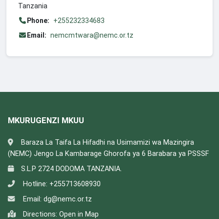
Tanzania
Phone:
+255232334683
Email:
nemcmtwara@nemc.or.tz
MKURUGENZI MKUU
Baraza La Taifa La Hifadhi na Usimamizi wa Mazingira
(NEMC) Jengo La Kambarage Ghorofa ya 6 Barabara ya PSSSF
S.L.P 2724 DODOMA TANZANIA.
Hotline:
+255713608930
Email:
dg@nemc.or.tz
Directions:
Open in Map