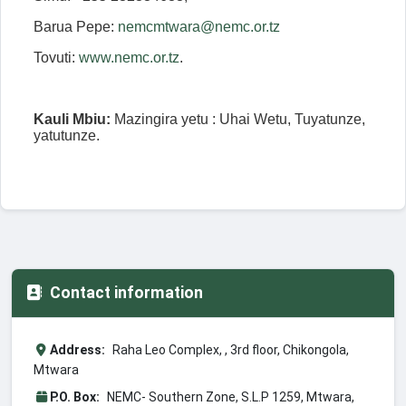
Barua Pepe:
nemcmtwara@nemc.or.tz
Tovuti:
www.nemc.or.tz
.
Kauli Mbiu:
Mazingira yetu : Uhai Wetu, Tuyatunze,
yatutunze.
Contact information
Address:
Raha Leo Complex, , 3rd floor, Chikongola,
Mtwara
P.O. Box:
NEMC- Southern Zone, S.L.P 1259, Mtwara,