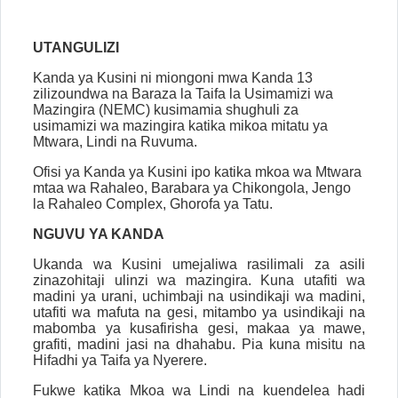
UTANGULIZI
Kanda ya Kusini
ni m
iongoni mwa
Kanda 13
zilizoundwa na Baraza la Taifa la Usimamizi wa
Mazingira (NEMC) kusimamia shughuli za
usimamizi wa mazingira katika mikoa mitatu ya
Mtwara, Lindi na Ruvuma.
Ofisi ya Kanda ya
Kusini
ipo katika
mkoa wa Mtwara
mtaa wa
Rahaleo, Barabara ya Chikongola, Jengo
la Rahaleo Complex, Ghorofa ya Tatu.
NGUVU YA KANDA
Ukanda wa Kusini umejaliwa rasilimali za asili
zinazohitaji ulinzi wa mazingira. Kuna utafiti wa
madini ya urani, uchimbaji na usindikaji wa madini,
utafiti wa mafuta na gesi, mitambo ya usindikaji na
mabomba ya kusafirisha gesi, makaa ya mawe,
grafiti, madini jasi na dhahabu. Pia kuna misitu na
Hifadhi ya Taifa ya Nyerere.
Fukwe katika Mkoa wa Lindi na kuendelea hadi