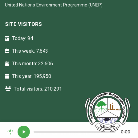
United Nations Environment Programme (UNEP)
SITE VISITORS
Today: 94
This week: 7,643
This month: 32,606
This year: 195,950
Total visitors: 210,291
0:00
Designed
Ega
. Content maintained © 2026 NEMC. All rights reserved