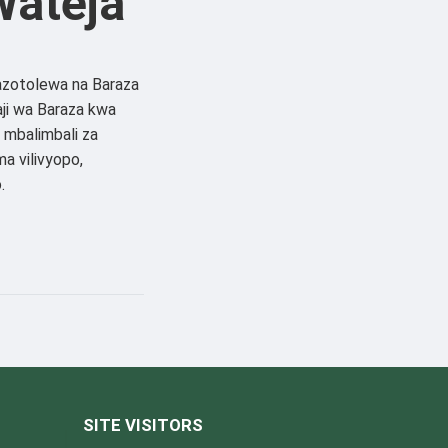
ateja
azotolewa na Baraza
aji wa Baraza kwa
a mbalimbali za
a vilivyopo,
.
SITE VISITORS