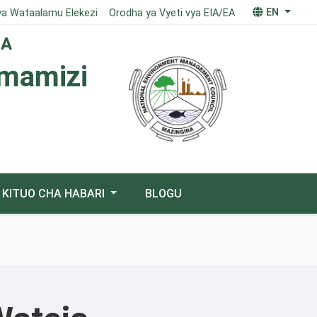
EN
ya Wataalamu Elekezi
Orodha ya Vyeti vya EIA/EA
IA
imamizi
KITUO CHA HABARI
BLOGU