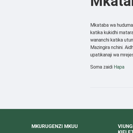
Mkata
Mkataba wa huduma 
katika kukidhi matar
wananchi katika utunz
Mazingira nchini. A
upatikanaji wa mreje
Soma zaidi
Hapa
MKURUGENZI MKUU
VIUNG
KIELE