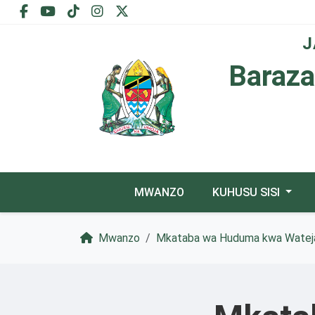
J
Baraza
MWANZO
KUHUSU SISI
Mwanzo
Mkataba wa Huduma kwa Watej