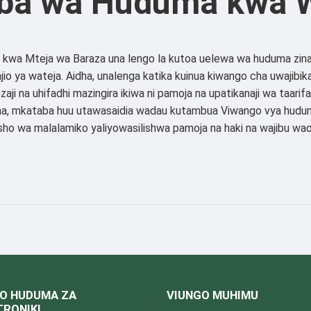
ba wa Huduma kwa W
kwa Mteja wa Baraza una lengo la kutoa uelewa wa huduma zin
ajio ya wateja. Aidha, unalenga katika kuinua kiwango cha uwajibik
aji na uhifadhi mazingira ikiwa ni pamoja na upatikanaji wa taarif
idha, mkataba huu utawasaidia wadau kutambua Viwango vya hudum
sho wa malalamiko yaliyowasilishwa pamoja na haki na wajibu wao
O HUDUMA ZA
VIUNGO MUHIMU
TRONIKI