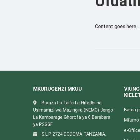
Ufuati
Content goes here...
MKURUGENZI MKUU
VIUNG
KIELE
Baraza La Taifa La Hifadhi na
Barua 
Usimamizi wa Mazingira (NEMC) Jengo
La Kambarage Ghorofa ya 6 Barabara
Mfumo w
ya PSSSF
e-Offic
S.L.P 2724 DODOMA TANZANIA.