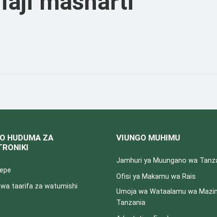
liaji masharti
O HUDUMA ZA
VIUNGO MUHIMU
TRONIKI
Jamhuri ya Muungano wa Tanz
pepe
Ofisi ya Makamu wa Rais
a taarifa za watumishi
Umoja wa Wataalamu wa Mazin
e
Tanzania