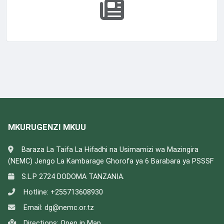
MKURUGENZI MKUU
Baraza La Taifa La Hifadhi na Usimamizi wa Mazingira
(NEMC) Jengo La Kambarage Ghorofa ya 6 Barabara ya PSSSF
S.L.P 2724 DODOMA TANZANIA.
Hotline:
+255713608930
Email:
dg@nemc.or.tz
Directions:
Open in Map