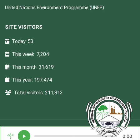
United Nations Environment Programme (UNEP)
SITE VISITORS
Today: 53
This week: 7,204
This month: 31,619
This year: 197,474
Total visitors: 211,813
0:00
Designed
Ega
. Content maintained © 2026 NEMC. All rights reserved