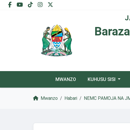
J
Baraza
MWANZO
KUHUSU SISI
Mwanzo
Habari
​NEMC PAMOJA NA J