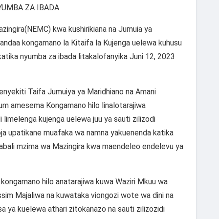
NYUMBA ZA IBADA
Mazingira(NEMC) kwa kushirikiana na Jumuia ya
ndaa kongamano la Kitaifa la Kujenga uelewa kuhusu
 katika nyumba za ibada litakalofanyika Juni 12, 2023
nyekiti Taifa Jumuiya ya Maridhiano na Amani
lum amesema Kongamano hilo linalotarajiwa
 limelenga kujenga uelewa juu ya sauti zilizodi
moja upatikane muafaka wa namna yakuenenda katika
takabali mzima wa Mazingira kwa maendeleo endelevu ya
kongamano hilo anatarajiwa kuwa Waziri Mkuu wa
im Majaliwa na kuwataka viongozi wote wa dini na
 ya kuelewa athari zitokanazo na sauti zilizozidi