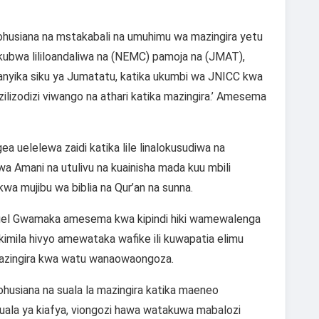
ohusiana na mstakabali na umuhimu wa mazingira yetu
 kubwa lililoandaliwa na (NEMC) pamoja na (JMAT),
fanyika siku ya Jumatatu, katika ukumbi wa JNICC kwa
zilizodizi viwango na athari katika mazingira.’ Amesema
uelelewa zaidi katika lile linalokusudiwa na
a Amani na utulivu na kuainisha mada kuu mbili
kwa mujibu wa biblia na Qur’an na sunna.
el Gwamaka amesema kwa kipindi hiki wamewalenga
kimila hivyo amewataka wafike ili kuwapatia elimu
azingira kwa watu wanaowaongoza.
husiana na suala la mazingira katika maeneo
uala ya kiafya, viongozi hawa watakuwa mabalozi