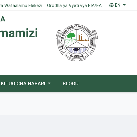
EN
ya Wataalamu Elekezi
Orodha ya Vyeti vya EIA/EA
IA
imamizi
KITUO CHA HABARI
BLOGU