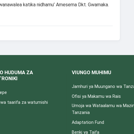
o wanawalea katika nidhamu’ Amesema Dkt. Gwamaka.
O HUDUMA ZA
VIUNGO MUHIMU
TRONIKI
Jamhuri ya Muungano wa Tanz
pepe
Ofisi ya Makamu wa Rais
a taarifa za watumishi
Umoja wa Wataalamu wa Mazin
e
Tanzania
Adaptation Fund
Benki ya Taifa