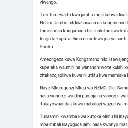
viwango.
‘Leo tumewaita kwa jambo moja kubwa linal
Nchini, Jambo hili linahusiana na kongamano
tumeandaa kongamano hili linalotarajiwa ku
lengo la kupata elimu na uelewa juu ya sauti 
Sheikh.
Ameongeza kuwa Kongamano hilo litawajengea 
kupeleka waumini na wananchi wote kuishi kw
zitakazojadiliwa kuwa ni utiifu kwa mamlaka 
Naye Mkurugenzi Mkuu wa NEMC, Dkt Samu
hasa viongozi wa dini pamoja na viongozi wa 
itakayowaandaa kuwa mabalozi wazuri wa m
Tunaamini kwamba kwa kutoka elimu hii inayo
mbalimbali inayogusa jamii hasa kwenye mas