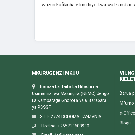
wazuri kufikisha elimu hiyo kwa wale amba
MKURUGENZI MKUU
VIUNG
KIELE
Baraza La Taifa La Hifadhi na
Barua 
Usimamizi wa Mazingira (NEMC) Jengo
La Kambarage Ghorofa ya 6 Barabara
Mfumo w
ya PSSSF
e-Offic
S.L.P 2724 DODOMA TANZANIA.
Blogu
Hotline:
+255713608930