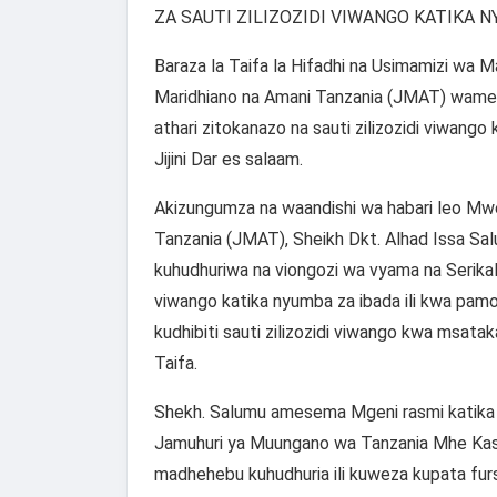
ZA SAUTI ZILIZOZIDI VIWANGO KATIKA 
Baraza la Taifa la Hifadhi na Usimamizi wa 
Maridhiano na Amani Tanzania (JMAT) wamea
athari zitokanazo na sauti zilizozidi viwango
Jijini Dar es salaam.
Akizungumza na waandishi wa habari leo Mwe
Tanzania (JMAT), Sheikh Dkt. Alhad Issa Sa
kuhudhuriwa na viongozi wa vyama na Serikali
viwango katika nyumba za ibada ili kwa pa
kudhibiti sauti zilizozidi viwango kwa msa
Taifa.
Shekh. Salumu amesema Mgeni rasmi katika 
Jamuhuri ya Muungano wa Tanzania Mhe Kass
madhehebu kuhudhuria ili kuweza kupata fursa