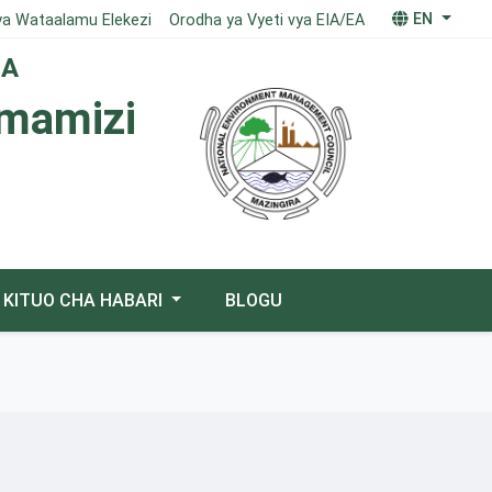
EN
ya Wataalamu Elekezi
Orodha ya Vyeti vya EIA/EA
IA
imamizi
KITUO CHA HABARI
BLOGU