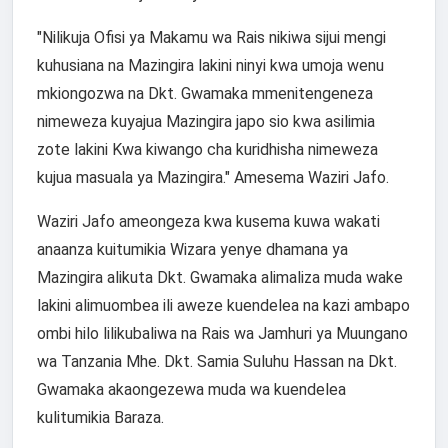
"Nilikuja Ofisi ya Makamu wa Rais nikiwa sijui mengi
kuhusiana na Mazingira lakini ninyi kwa umoja wenu
mkiongozwa na Dkt. Gwamaka mmenitengeneza
nimeweza kuyajua Mazingira japo sio kwa asilimia
zote lakini Kwa kiwango cha kuridhisha nimeweza
kujua masuala ya Mazingira." Amesema Waziri Jafo.
Waziri Jafo ameongeza kwa kusema kuwa wakati
anaanza kuitumikia Wizara yenye dhamana ya
Mazingira alikuta Dkt. Gwamaka alimaliza muda wake
lakini alimuombea ili aweze kuendelea na kazi ambapo
ombi hilo lilikubaliwa na Rais wa Jamhuri ya Muungano
wa Tanzania Mhe. Dkt. Samia Suluhu Hassan na Dkt.
Gwamaka akaongezewa muda wa kuendelea
kulitumikia Baraza.