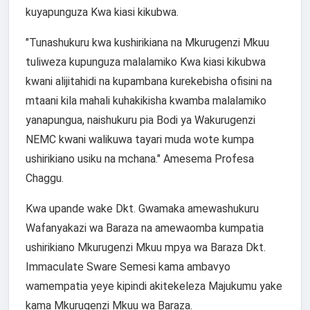
kuyapunguza Kwa kiasi kikubwa.
"Tunashukuru kwa kushirikiana na Mkurugenzi Mkuu
tuliweza kupunguza malalamiko Kwa kiasi kikubwa
kwani alijitahidi na kupambana kurekebisha ofisini na
mtaani kila mahali kuhakikisha kwamba malalamiko
yanapungua, naishukuru pia Bodi ya Wakurugenzi
NEMC kwani walikuwa tayari muda wote kumpa
ushirikiano usiku na mchana." Amesema Profesa
Chaggu.
Kwa upande wake Dkt. Gwamaka amewashukuru
Wafanyakazi wa Baraza na amewaomba kumpatia
ushirikiano Mkurugenzi Mkuu mpya wa Baraza Dkt.
Immaculate Sware Semesi kama ambavyo
wamempatia yeye kipindi akitekeleza Majukumu yake
kama Mkurugenzi Mkuu wa Baraza.