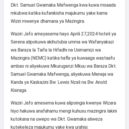
Dkt. Samuel Gwamaka Mafwenga kwa kuwa msaada
mkubwa katika kufanikisha majukumu yake kama
Wiziri mwenye dhamana ya Mazingira.
Waziri Jafo ameyasema hayo Aprili 27,2024 hoteli ya
Serena alipokuwa akihutubia umma wa Wafanyakazi
wa Baraza la Taifa la Hifadhi na Usimamizi wa
Mazingira (NEMC) katika hafla ya kuwaaga wastaafu
ambao ni aliyekuwa Mkurugenzi Mkuu wa Baraza Dkt.
Samuel Gwamaka Mafwenga, aliyekuwa Meneja wa
Kanda ya Kaskazini Bw. Lewis Nzali na Bw. Anold
Kisiraga.
Waziri Jafo amesema kuwa alipoingia kwenye Wizara
hiyo hakuwa anafahamu mengi kuhusu mazingira lakini
kutokana na uwepo wa Dkt. Gwamaka aliweza
kutekeleza majukumu yake kwa urahisi.