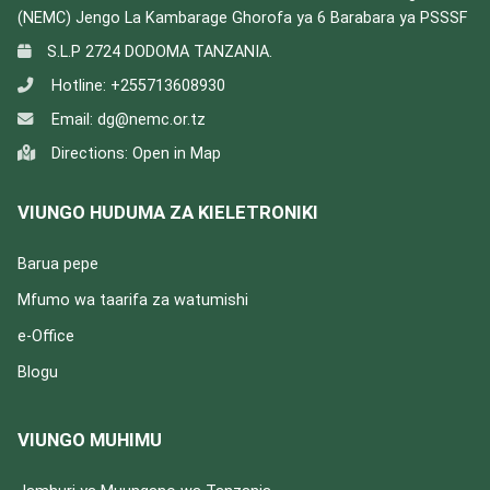
(NEMC) Jengo La Kambarage Ghorofa ya 6 Barabara ya PSSSF
S.L.P 2724 DODOMA TANZANIA.
Hotline:
+255713608930
Email:
dg@nemc.or.tz
Directions:
Open in Map
VIUNGO HUDUMA ZA KIELETRONIKI
Barua pepe
Mfumo wa taarifa za watumishi
e-Office
Blogu
VIUNGO MUHIMU