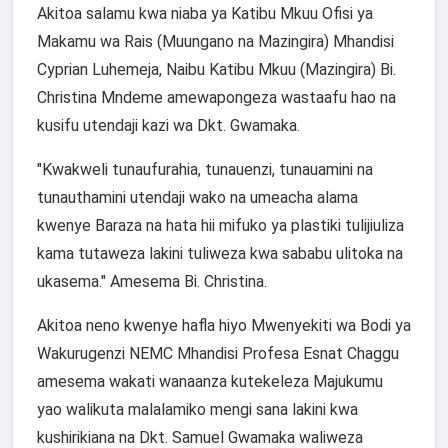
Akitoa salamu kwa niaba ya Katibu Mkuu Ofisi ya
Makamu wa Rais (Muungano na Mazingira) Mhandisi
Cyprian Luhemeja, Naibu Katibu Mkuu (Mazingira) Bi.
Christina Mndeme amewapongeza wastaafu hao na
kusifu utendaji kazi wa Dkt. Gwamaka.
"Kwakweli tunaufurahia, tunauenzi, tunauamini na
tunauthamini utendaji wako na umeacha alama
kwenye Baraza na hata hii mifuko ya plastiki tulijiuliza
kama tutaweza lakini tuliweza kwa sababu ulitoka na
ukasema." Amesema Bi. Christina.
Akitoa neno kwenye hafla hiyo Mwenyekiti wa Bodi ya
Wakurugenzi NEMC Mhandisi Profesa Esnat Chaggu
amesema wakati wanaanza kutekeleza Majukumu
yao walikuta malalamiko mengi sana lakini kwa
kushirikiana na Dkt. Samuel Gwamaka waliweza