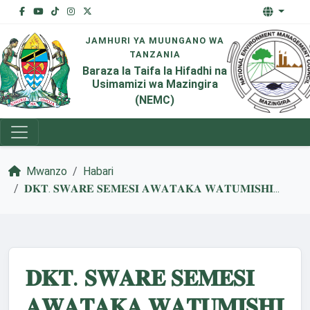
JAMHURI YA MUUNGANO WA
TANZANIA
Baraza la Taifa la Hifadhi na
Usimamizi wa Mazingira
(NEMC)
Mwanzo
Habari
𝐃𝐊𝐓. 𝐒𝐖𝐀𝐑𝐄 𝐒𝐄𝐌𝐄𝐒𝐈 𝐀𝐖𝐀𝐓𝐀𝐊𝐀 𝐖𝐀𝐓𝐔𝐌𝐈𝐒𝐇𝐈...
𝐃𝐊𝐓. 𝐒𝐖𝐀𝐑𝐄 𝐒𝐄𝐌𝐄𝐒𝐈
𝐀𝐖𝐀𝐓𝐀𝐊𝐀 𝐖𝐀𝐓𝐔𝐌𝐈𝐒𝐇𝐈