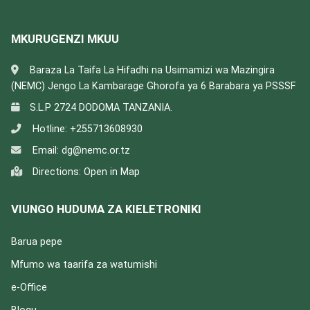
MKURUGENZI MKUU
Baraza La Taifa La Hifadhi na Usimamizi wa Mazingira
(NEMC) Jengo La Kambarage Ghorofa ya 6 Barabara ya PSSSF
S.L.P 2724 DODOMA TANZANIA.
Hotline:
+255713608930
Email:
dg@nemc.or.tz
Directions:
Open in Map
VIUNGO HUDUMA ZA KIELETRONIKI
Barua pepe
Mfumo wa taarifa za watumishi
e-Office