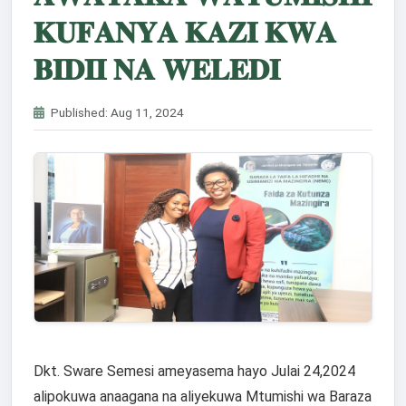
𝐊𝐔𝐅𝐀𝐍𝐘𝐀 𝐊𝐀𝐙𝐈 𝐊𝐖𝐀
𝐁𝐈𝐃𝐈𝐈 𝐍𝐀 𝐖𝐄𝐋𝐄𝐃𝐈
Published: Aug 11, 2024
Dkt. Sware Semesi ameyasema hayo Julai 24,2024
alipokuwa anaagana na aliyekuwa Mtumishi wa Baraza