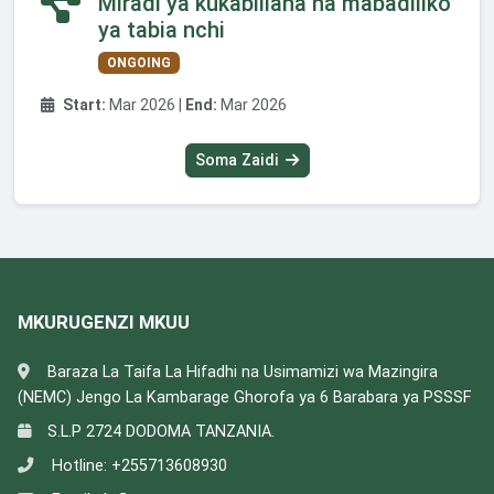
Miradi ya kukabiliana na mabadiliko
ya tabia nchi
ONGOING
Start:
Mar 2026 |
End:
Mar 2026
Soma Zaidi
MKURUGENZI MKUU
Baraza La Taifa La Hifadhi na Usimamizi wa Mazingira
(NEMC) Jengo La Kambarage Ghorofa ya 6 Barabara ya PSSSF
S.L.P 2724 DODOMA TANZANIA.
Hotline:
+255713608930